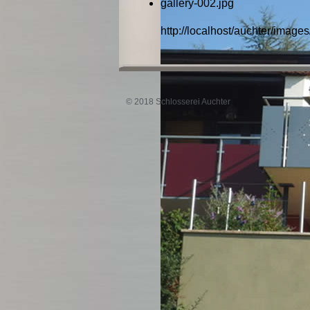
gallery-002.jpg
http://localhost/auchter/images
© 2018 Schlosserei Auchter